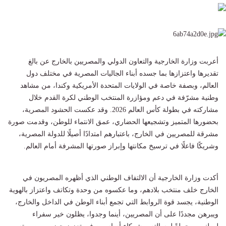
أعربت وزارة الخارجية والتعاون الدولي والمصريين بالخارج عن بالغ
تقديرها واعتزازها بما جسده أبناء الجاليات المصرية في مختلف دول
العالم، وبصفة خاصة في الولايات المتحدة الأمريكية وكندا، من مشاهد
وطنية مشرّفة في دعم ومؤازرة المنتخب الوطني لكرة القدم خلال
مشاركته في بطولة كأس العالم 2026. وقد عكست الحشود المصرية،
بحضورها المتميز وتشجيعها الحضاري، عمق الانتماء للوطن، وقدمت صورة
مشرقة للمصريين في الخارج، باعتبارهم امتدادًا أصيلًا للدولة المصرية،
وشريكًا فاعلًا في ترسيخ مكانتها وإبراز صورتها المشرفة أمام العالم.
أكدت وزارة الخارجية أن الالتفاف الوطني الذي أظهره المصريون في
الخارج خلف منتخب بلادهم، وما عكسوه من وحدة وتكاتف واعتزاز بالهوية
الوطنية، يجسد قوة الروابط التي تجمع أبناء الوطن في الداخل والخارج،
ويبرهن مجددًا على أن المصريين، أينما وجدوا، يظلون خير سفراء