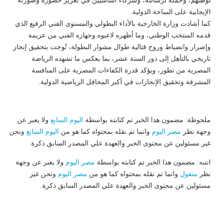
لوطنهم، وحملةً لرسالته، وشركاء أساسيين في تعزيز حضوره وصورته
الإيجابية على الساحة الدولية.
كما أشادت وزارة الخارجية بالأداء البطولي والمستوى الفني الرفيع الذي
قدمه المنتخب الوطني، وما أظهره لاعبوه وجهازه الفني من عزيمة
وإصرار وانضباط وروح قتالية طوال مشوار البطولة، تُوجت بتحقيق إنجاز
تاريخي بالتأهل إلى دور الستة عشر، بما يعكس ما تشهده الرياضة
المصرية من تطور، ويؤكد قدرة الكفاءات المصرية على المنافسة
المشرفة وتحقيق الإنجازات في أكبر المحافل الرياضية الدولية.
ملحوظة: مضمون هذا الخبر تم كتابته بواسطة
اليوم السابع
ولا يعبر عن
وجهة نظر
مصر اليوم
وانما تم نقله بمحتواه كما هو من
اليوم السابع
ونحن
غير مسئولين عن محتوى الخبر والعهدة علي المصدر السابق ذكرة.
انتبه: مضمون هذا الخبر تم كتابته بواسطة
مصر اليوم
ولا يعبر عن وجهة
نظر
منقول
وانما تم نقله بمحتواه كما هو من
مصر اليوم
ونحن غير
مسئولين عن محتوى الخبر والعهدة علي المصدر السابق ذكرة.