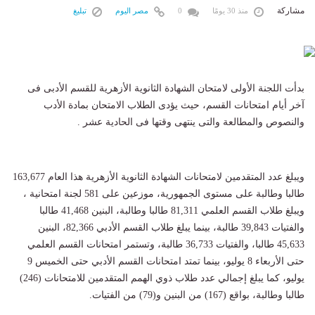
مشاركة
منذ 30 يومًا
0
مصر اليوم
تبليغ
بدأت اللجنة الأولى لامتحان الشهادة الثانوية الأزهرية للقسم الأدبى فى
آخر أيام امتحانات القسم، حيث يؤدى الطلاب الامتحان بمادة الأدب
والنصوص والمطالعة والتى ينتهى وقتها فى الحادية عشر .
ويبلغ عدد المتقدمين لامتحانات الشهادة الثانوية الأزهرية هذا العام 163,677
طالبا وطالبة على مستوى الجمهورية، موزعين على 581 لجنة امتحانية ،
ويبلغ طلاب القسم العلمي 81,311 طالبا وطالبة، البنين 41,468 طالبا
والفتيات 39,843 طالبة، بينما يبلغ طلاب القسم الأدبي 82,366، البنين
45,633 طالبا، والفتيات 36,733 طالبة، وتستمر امتحانات القسم العلمي
حتى الأربعاء 8 يوليو، بينما تمتد امتحانات القسم الأدبي حتى الخميس 9
يوليو، كما يبلغ إجمالي عدد طلاب ذوي الهمم المتقدمين للامتحانات (246)
طالبا وطالبة، بواقع (167) من البنين و(79) من الفتيات.