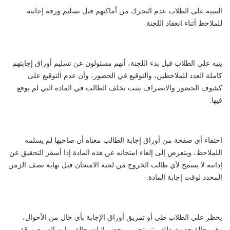
التنبيه على الطلاب عدم التحرك من أماكنهم قبل تسليم ورقة إجابته
للملاحظ أثناء انعقاد اللجنة.
ينبه على الطلاب قبل بدء اللجنة، أنهم مسئولون عن تسليم أوراق إجابتهم
كاملة العدد للملاحظين، والتوقيع في الحضور، وأن عدم التوقيع على
كشوف الحضور والانصراف يثبت تخلف الطالب في المادة التي لم يوقع
فيها.
اختفاء أي صفحة من أوراق إجابة الطالب معناه أن صاحبها لم يسلمه
اللملاحظ، ويتعرض إلى إلغاء امتحانه عن هذه المادة إذا أسفر التحقيق عن
إدانته.لا يسمح لأي طالب الخروج من لجنة الامتحان قبل نهاية نصف الزمن
المحدد لوقت إجابة المادة.
يحظر على الطلاب طى أو تمزيق أوراق الإجابة بأي حال من الأحوال،
وفي حالة حدوث ذلك، يتم تحرير محضر إثبات حالة، وإرساله مع ورقة