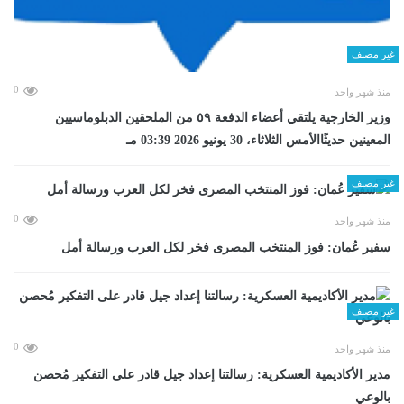
غير مصنف
0
منذ شهر واحد
وزير الخارجية يلتقي أعضاء الدفعة ٥٩ من الملحقين الدبلوماسيين
المعينين حديثًاالأمس الثلاثاء، 30 يونيو 2026 03:39 مـ
غير مصنف
0
منذ شهر واحد
سفير عُمان: فوز المنتخب المصرى فخر لكل العرب ورسالة أمل
غير مصنف
0
منذ شهر واحد
مدير الأكاديمية العسكرية: رسالتنا إعداد جيل قادر على التفكير مُحصن
بالوعي