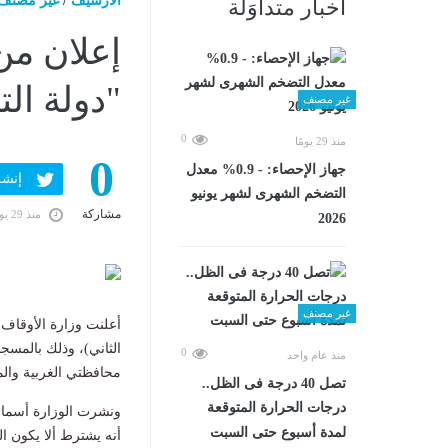
الارشيف
/
غير مصنف
أخبار متداوَلة
إعلان من
"دولة ال
غير مصنف
0
منذ 29 يومًا
0
جهاز الإحصاء: - 0.9% معدل
إنشر ف
التضخم الشهرى لشهر يونيو
مشاركة
منذ 29 يومًا
2026
غير مصنف
أعلنت وزارة الأوقاف ع
0
منذ عام واحد
محافظتي الغربية والم
تصل 40 درجة فى الظل..
درجات الحرارة المتوقعة
ونشرت الوزارة أسماء ا
لمدة أسبوع حتى السبت
أنه يشترط ألا يكون ا