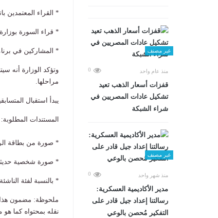
* القراء المعتمدين بات
* قراء السورة بوزارة 
* المشاركين في برنام
غير مصنف
وتؤكد الوزارة أنه س
0
منذ عام واحد
مراحلها.
قفزات أسعار الذهب تعيد
تشكيل عادات المصريين في
يبدأ استقبال المتسابقي
شراء الشبكة
المستندات المطلوبة:
* صورة من بطاقة الرق
غير مصنف
* صورة شخصية حديثة م
0
منذ شهر واحد
* بالنسبة لفئة الناش
مدير الأكاديمية العسكرية:
ملحوظة: مضمون هذا ا
رسالتنا إعداد جيل قادر على
نقله بمحتواه كما هو 
التفكير مُحصن بالوعي