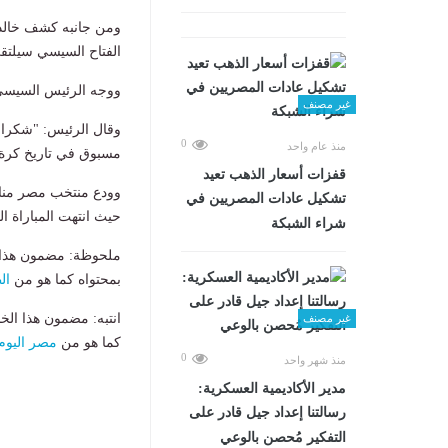
ومن جانبه كشف خالد 
الفتاح السيسي سيلتقي 
ووجه الرئيس السيسي ر
غير مصنف
وقال الرئيس: "شكرا ل
0
منذ عام واحد
مسبوق في تاريخ كرة ا
قفزات أسعار الذهب تعيد
تشكيل عادات المصريين في
حيث انتهت المباراة الت
شراء الشبكة
ملحوظة: مضمون هذا ا
بمحتواه كما هو من
ال
انتبه: مضمون هذا الخ
غير مصنف
كما هو من
مصر اليوم
0
منذ شهر واحد
مدير الأكاديمية العسكرية:
رسالتنا إعداد جيل قادر على
التفكير مُحصن بالوعي