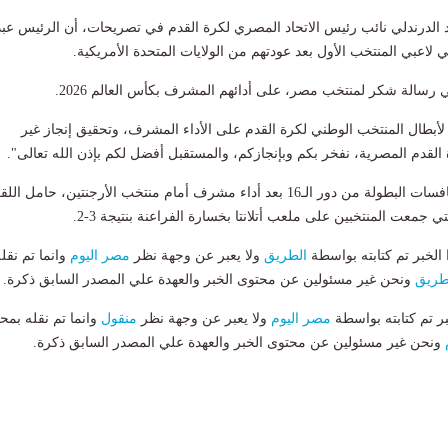
الدرندلي نائب رئيس الاتحاد المصري لكرة القدم في تصريحات، أن الرئيس عبد
لاعبي المنتخب الأول بعد عودتهم من الولايات المتحدة الأمريكية.
سالة شكر لمنتخب مصر، على أدائهم المشرف بكأس العالم 2026.
أبطال المنتخب الوطني لكرة القدم على الأداء المشرف، وتحقيق إنجاز غير
لقدم المصرية، نفخر بكم وبإنجازكم، والمستقبل أفضل لكم بإذن الله تعالى".
وودع منتخب مصر منافسات البطولة من دور الـ16 بعد أداء مشرف أمام منتخب الأرجنتين، حامل ال
ي جمعت المنتخبين على ملعب أتلانتا بخسارة الفراعنة بنتيجة 3-2.
لخبر تم كتابته بواسطة
الطريق
ولا يعبر عن وجهة نظر
مصر اليوم
وانما تم نقل
طريق
ونحن غير مسئولين عن محتوى الخبر والعهدة علي المصدر السابق ذكرة.
بر تم كتابته بواسطة
مصر اليوم
ولا يعبر عن وجهة نظر
منقول
وانما تم نقله بمحت
ونحن غير مسئولين عن محتوى الخبر والعهدة علي المصدر السابق ذكرة.