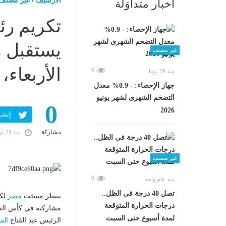
الارشيف
/
غير مصنف
أخبار متداوَلة
تكريم رئ
يستقبل 
غير مصنف
الأربعاء، 8 يوليو 2026 10:35 مـ
0
منذ 29 يومًا
جهاز الإحصاء: - 0.9% معدل
التضخم الشهرى لشهر يونيو
0
2026
إنشر ف
مشاركة
منذ 29 يومًا
غير مصنف
0
منذ عام واحد
تصل 40 درجة فى الظل..
ينتظر منتخب
مصر
لكر
درجات الحرارة المتوقعة
لمدة أسبوع حتى السبت
الرئيس عبد الفتاح
ال