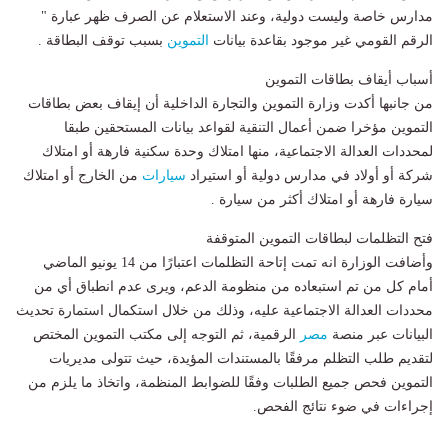
مدارس خاصة وليست دولية، وعند الاستعلام عن الصرف ظهر عبارة "
الرقم القومي غير موجود بقاعدة بيانات
التموين
بسبب توقف البطاقة .
أسباب أيقاف بطاقات التموين
من جانبها أكدت وزارة التموين والتجارة الداخلية أن إيقاف بعض بطاقات
التموين مؤخرا ضمن أعمال التنقية لقواعد بيانات المستحقين طبقا
لمحددات العدالة الاجتماعية، منها امتلاك وحدة سكنية فارهة أو امتلاك
شركة أو أولاد في مدارس دولية أو استيراد
سيارات
من الخارج أو امتلاك
سيارة فارهة أو امتلاك أكثر من سيارة .
فتح التظلمات لبطاقات التموين المتوقفة
وأضافت الوزارة انه تمت إتاحة التظلمات اعتبارًا من 14 يونيو الماضي
أمام كل من تم استبعاده من منظومة الدعم، ويرى عدم انطباق أي من
محددات العدالة الاجتماعية عليه، وذلك من خلال استكمال استمارة تحديث
البيانات عبر منصة
مصر
الرقمية، ثم التوجه إلى مكتب التموين المختص
لتقديم طلب التظلم مرفقًا بالمستندات المؤيدة، حيث تتولى مديريات
التموين فحص جميع الطلبات وفقًا للضوابط المنظمة، واتخاذ ما يلزم من
إجراءات في ضوء نتائج الفحص.