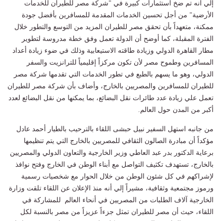
إلي أنه تم ضخ استثمارات كبيرة في "شركة مصر للطيران للخدمات
الأرضية" من أجل تحسين الخدمات المقدمة للمسافرين بأفضل جودة
ممكنة، متعهداً بأن تحقق مصر للطيران المزيد من التوسع والتطور خلال
الفترة المقبلة، كما أوضح أن الدولة تعمل وفق خطة مدروسة لتطوير
مطار القاهرة الدولي وزيادة طاقته الاستيعابية وذلك في ضوء زيادة أعداد
المسافرين وطموح مصر لأن تكون مركزاً إقليمياً للترانزيت والسفر
الدولي، وهو ما يسهم بالطبع في تطور الخدمات التي تقدمها شركة مصر
للطيران للمسافرين والمصريين بالخارج، وأضاف بأن شركة مصر للطيران
تعمل علي زيادة عدد طائرات نقل البضائع، بما يمكنها من نقل البضائع لعدد
أكبر من المدن حول العالم.
من جانبه استهل السفير نبيل حبشى اللقاء بالترحيب بالطيار أحمد عادل
مؤكداً أن مبادرة الصالون الثقافي للمصريين بالخارج التي يتم تنظيمها
برعاية الدكتور بدر عبد العاطي وزير الخارجية والتعاون الدولي والمصريين
بالخارج، تستهدف تكثيف التواصل مع أبناء الوطن في الخارج وفتح نوافذ
لإشراكهم في كل شئون الوطن من خلال الحوار مع شخصيات رسمية
ورموز مجتمعية وثقافية، مشيراً إلي أنه منذ الإعلان عن اللقاء تلقت وزارة
الخارجية آلاف الطلبات من المصريين في أنحاء العالم للمشاركة في
اللقاء، حيث أن مصر للطيران تمثل جزءاً عزيزاً من مصر بالنسبة لكل