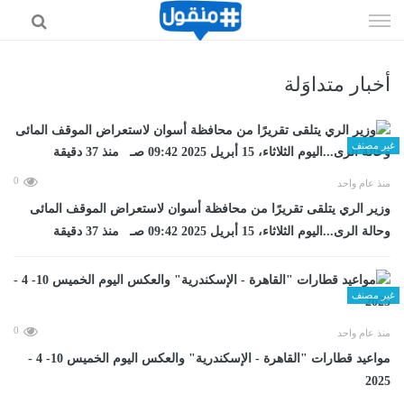
إذهب
الى
المحتوى
أخبار متداوَلة
غير مصنف
0
منذ عام واحد
وزير الري يتلقى تقريرًا من محافظة أسوان لاستعراض الموقف المائى
وحالة الرى...اليوم الثلاثاء، 15 أبريل 2025 09:42 صـ منذ 37 دقيقة
غير مصنف
0
منذ عام واحد
مواعيد قطارات "القاهرة - الإسكندرية" والعكس اليوم الخميس 10- 4 -
2025