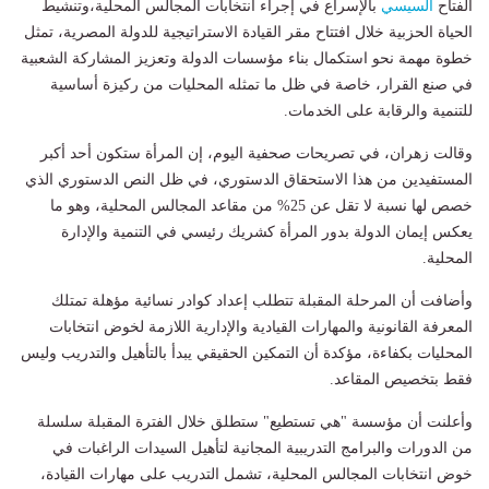
الفتاح
السيسي
بالإسراع في إجراء انتخابات المجالس المحلية،وتنشيط
الحياة الحزبية خلال افتتاح مقر القيادة الاستراتيجية للدولة المصرية، تمثل
خطوة مهمة نحو استكمال بناء مؤسسات الدولة وتعزيز المشاركة الشعبية
في صنع القرار، خاصة في ظل ما تمثله المحليات من ركيزة أساسية
للتنمية والرقابة على الخدمات.
وقالت زهران، في تصريحات صحفية اليوم، إن المرأة ستكون أحد أكبر
المستفيدين من هذا الاستحقاق الدستوري، في ظل النص الدستوري الذي
خصص لها نسبة لا تقل عن 25% من مقاعد المجالس المحلية، وهو ما
يعكس إيمان الدولة بدور المرأة كشريك رئيسي في التنمية والإدارة
المحلية.
وأضافت أن المرحلة المقبلة تتطلب إعداد كوادر نسائية مؤهلة تمتلك
المعرفة القانونية والمهارات القيادية والإدارية اللازمة لخوض انتخابات
المحليات بكفاءة، مؤكدة أن التمكين الحقيقي يبدأ بالتأهيل والتدريب وليس
فقط بتخصيص المقاعد.
وأعلنت أن مؤسسة "هي تستطيع" ستطلق خلال الفترة المقبلة سلسلة
من الدورات والبرامج التدريبية المجانية لتأهيل السيدات الراغبات في
خوض انتخابات المجالس المحلية، تشمل التدريب على مهارات القيادة،