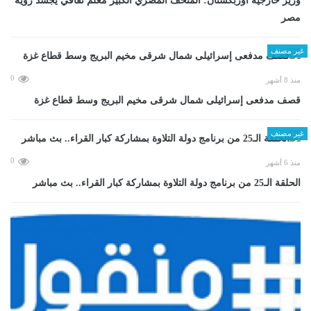
وزير خارجية أوزبكستان: المتحف المصري الكبير معلم ثقافي يجسد رؤية
مصر
غير مصنف
0
منذ 8 أشهر
قصف مدفعى إسرائيلى شمال شرقى مخيم البريج وسط قطاع غزة
غير مصنف
0
منذ 6 أشهر
الحلقة الـ25 من برنامج دولة التلاوة بمشاركة كبار القراء.. بث مباشر