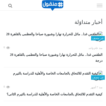
إذهب
الى
المحتوى
أخبار متداوَلة
غير مصنف
0
منذ عام واحد
الطقس غدا.. مائل للحرارة نهارا وشبورة صباحا والعظمى بالقاهرة 28
درجة
غير مصنف
0
منذ 7 أشهر
كيفية التقدم للالتحاق بالجامعات الخاصة والأهلية للدراسة بالتيرم الثانى؟