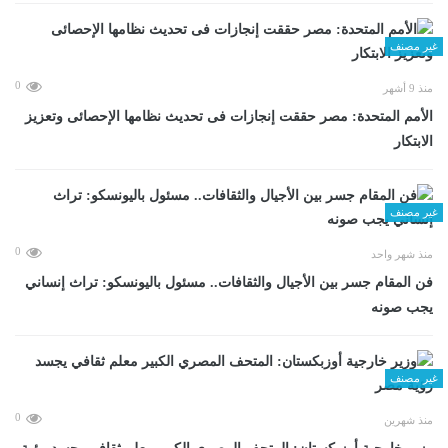
غير مصنف
0
منذ 9 أشهر
الأمم المتحدة: مصر حققت إنجازات فى تحديث نظامها الإحصائى وتعزيز
الابتكار
غير مصنف
0
منذ شهر واحد
فن المقام جسر بين الأجيال والثقافات.. مسئول باليونسكو: تراث إنساني
يجب صونه
غير مصنف
0
منذ شهرين