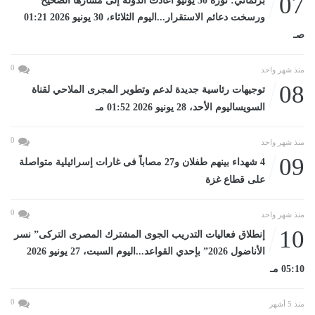
07
برلماني: ثورة 30 يونيو أعادت الدولة إلى مسارها الصحيح
ورسخت دعائم الاستقرار...اليوم الثلاثاء، 30 يونيو 2026 01:21
صـ
0
منذ شهر واحد
08
توجيهات رئاسية جديدة لدعم وتطوير المجرى الملاحي لقناة
السويساليوم الأحد، 28 يونيو 2026 01:52 مـ
0
منذ شهر واحد
09
4 شهداء بينهم طفلان و27 مصاباً فى غارات إسرائيلية متواصلة
على قطاع غزة
0
منذ شهر واحد
10
إنطلاق فعاليات التدريب الجوى المشترك المصرى التركى” نسر
الأناضول 2026” بإحدي القواعد...اليوم السبت، 27 يونيو 2026
05:10 مـ
0
منذ 5 أشهر