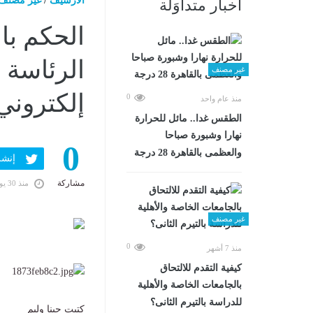
الارشيف
/
غير مصنف
أخبار متداوَلة
الحكم با
الرئاسة 
غير مصنف
إلكتروني
0
منذ عام واحد
الطقس غدا.. مائل للحرارة
نهارا وشبورة صباحا
0
والعظمى بالقاهرة 28 درجة
إنشر ف
مشاركة
منذ 30 يومًا
غير مصنف
0
منذ 7 أشهر
كيفية التقدم للالتحاق
بالجامعات الخاصة والأهلية
للدراسة بالتيرم الثانى؟
كتبت جينا وليم