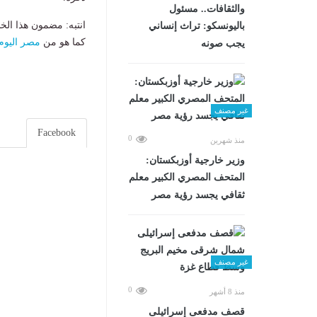
والثقافات.. مسئول
انتبه: مضمون هذا الخ
باليونسكو: تراث إنساني
كما هو من
مصر اليوم
يجب صونه
غير مصنف
Facebook
0
منذ شهرين
وزير خارجية أوزبكستان:
المتحف المصري الكبير معلم
ثقافي يجسد رؤية مصر
غير مصنف
0
منذ 8 أشهر
قصف مدفعى إسرائيلى