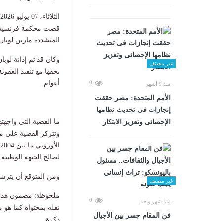
الثلاثاء، 07 يوليو 2026 03:26 م
المتشددة مارين لوبان ج
غير مصنف
أعوام.
0
منذ 9 أشهر
الأمم المتحدة: مصر حققت
إنجازات فى تحديث نظامها
ما القضية التي واجهت
الإحصائى وتعزيز الابتكار
وتتركز القضية على مز
لصالح الجبهة الوطنية
ومن المتوقع أن يترشح
غير مصنف
ملحوظة: مضمون هذا ا
0
منذ شهر واحد
نقله بمحتواه كما هو 
فن المقام جسر بين الأجيال
ذكرة.