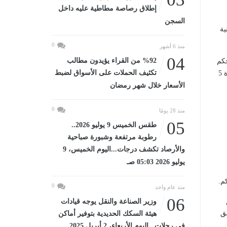
إطلاق رصاصة مطاطية عليه داخل
السجن
نية
0
منذ 6 أشهر
04
%92 من القراء يؤيدون مطالب
 حكم
تكثيف الحملات على الأسواق لضبط
بحقها مع تنفيذ العقوبة تحت المراقبة الإلكترونية بالإضافة إلى حظرها من الترشح لأي منصب عام لمدة 5
الأسعار خلال شهر رمضان
0
منذ 28 يومًا
05
طقس الخميس 9 يوليو 2026..
رطوبة مرتفعة وشبورة صباحية
والأرصاد تكشف درجات...اليوم الخميس، 9
يوليو 2026 05:03 صـ
م.
0
منذ عام واحد
06
وزير الصناعة والنقل يوجه قيادات
ق
هيئة السكك الحديدية بتوفير أماكن
في رحلات...اليوم الأربعاء، 2 أبريل 2025