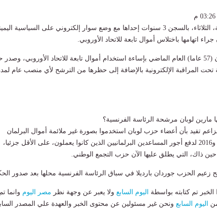
قضت محكمة فرنسية، الثلاثاء، بالسجن 3 سنوات إحداها مع وضع سوار إلكتروني على السياسية اليمي
راء اتهامها باختلاس أموال تابعة للاتحاد الأوروبي.
وكان قد تم إدانة لوبان (57 عاما) العام الماضي بإساءة استخدام أموال تابعة للاتحاد الأوروبي، وصدر
ها مارين لوبان مرشحة الرئاسة الفرنسية؟
اعم تفيد بأن أعضاء حزب لوبان استخدموا بصورة غير ملائمة أموال البرلمان
الأوروبي ما بين 2004 و2016 لدفع أجور المساعدين البرلمانيين الذين كانوا يعملون، على الأقل جزئيا،
 حين ذاك، التي يطلق عليها الآن حزب التجمع الوطني.
 زعيم الحزب جوردان بارديلا في سباق الرئاسة الفرنسية محلها بعد صدور الحك
لخبر تم كتابته بواسطة
اليوم السابع
ولا يعبر عن وجهة نظر
مصر اليوم
وانما تم
من
اليوم السابع
ونحن غير مسئولين عن محتوى الخبر والعهدة علي المصدر الساب