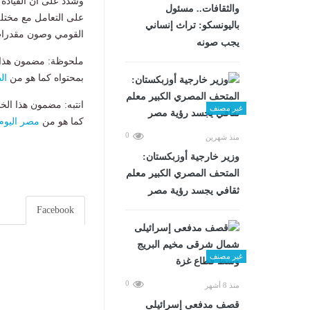
وشدد على أن القيادة
والثقافات.. مسئول
على التعامل مع مختلف
باليونسكو: تراث إنساني
القومي وصون مقدرات
يجب صونه
ملحوظة: مضمون هذا ا
بمحتواه كما هو من
ال
انتبه: مضمون هذا الخ
غير مصنف
كما هو من
مصر اليوم
0
منذ شهرين
وزير خارجية أوزبكستان:
المتحف المصري الكبير معلم
ثقافي يجسد رؤية مصر
Facebook
غير مصنف
0
منذ 8 أشهر
قصف مدفعى إسرائيلى