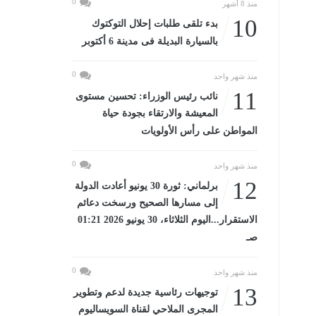
0
منذ 8 أشهر
10
بدء تلقى طلبات إحلال التوكتوك
بالسيارة البديلة فى مدينة 6 أكتوبر
0
منذ شهر واحد
11
نائب رئيس الوزراء: تحسين مستوى
المعيشة والارتقاء بجودة حياة
المواطن على رأس الأولويات
0
منذ شهر واحد
12
برلماني: ثورة 30 يونيو أعادت الدولة
إلى مسارها الصحيح ورسخت دعائم
الاستقرار...اليوم الثلاثاء، 30 يونيو 2026 01:21
صـ
0
منذ شهر واحد
13
توجيهات رئاسية جديدة لدعم وتطوير
المجرى الملاحي لقناة السويساليوم