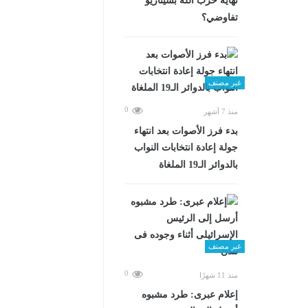
نهاية حزب الله بسيناريو
تفاوضي؟
غير مصنف
0
منذ 7 أشهر
بدء فرز الأصوات بعد انتهاء
جولة إعادة انتخابات النواب
بالدوائر الـ19 الملغاة
غير مصنف
0
منذ 11 شهرًا
إعلام عبرى: طرد مشبوه