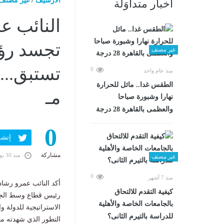
الارشيف
/
غير مصنف
أخبار متداوَلة
النائب عم
تجسد رؤي
غير مصنف
0
منذ عام واحد
الطقس غدا.. مائل للحرارة
مـ
نهارا وشبورة صباحا
والعظمى بالقاهرة 28 درجة
0
إنشر ف
مشاركة
منذ 30 يومًا
غير مصنف
0
منذ 7 أشهر
أكد النائب عمرو رشاد
كيفية التقدم للالتحاق
رئيس قطاع وسط الجيز
بالجامعات الخاصة والأهلية
الاستراتيجية للدولة 
للدراسة بالتيرم الثانى؟
التطور الذي شهدته مؤ