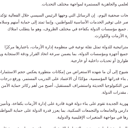
علمي والجاهزية المستمرة لمواجهة مختلف التحديات.
ات صحفية اليوم، إن الرسائل التي وجهها الرئيس السيسي خلال الفعالية تؤكد 
تصر على توفير الخدمات الأساسية للمواطنين، وإنما تمتد إلى حماية أمنهم وسلام
جميع مؤسسات الدولة بكفاءة في مختلف الظروف، وهو ما يتطلب امتلاك
ة الأزمات والكوارث.
تراتيجية للدولة تمثل نقلة نوعية في منظومة إدارة الأزمات، باعتبارها مركزًا
جميع أجهزة ومؤسسات الدولة، بما يضمن سرعة اتخاذ القرار ودقة الاستجابة ور
طوارئ أو تحديات داخلية أو خارجية.
يوخ إلى أن ما شهده الاستعراض من إمكانات متطورة يعكس حجم الاستثمارا
بناء قدراتها المؤسسية، مؤكدًا أن الاعتماد على التدريب المستمر، ورفع درجات
 من التكنولوجيا الحديثة واستشراف المستقبل، أصبح من أهم ركائز حماية الأمن
مقدرات الدولة.
رية الجديدة تقوم على بناء دولة قوية قادرة على إدارة الأزمات بكفاءة، وتأمين
دارس والجامعات والتجمعات السكنية، بما يعزز قدرة الدولة على حماية المواطن
ا في مواجهة المتغيرات الإقليمية والدولية.