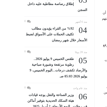
إطلاق رصاصة مطاطية عليه داخل
السجن
أن
تهم
0
منذ 6 أشهر
04
%92 من القراء يؤيدون مطالب
تكثيف الحملات على الأسواق لضبط
الأسعار خلال شهر رمضان
فع
0
منذ 28 يومًا
05
طقس الخميس 9 يوليو 2026..
ت
رطوبة مرتفعة وشبورة صباحية
والأرصاد تكشف درجات...اليوم الخميس، 9
يوليو 2026 05:03 صـ
0
منذ عام واحد
ين
06
وزير الصناعة والنقل يوجه قيادات
هيئة السكك الحديدية بتوفير أماكن
في رحلات...اليوم الأربعاء، 2 أبريل 2025