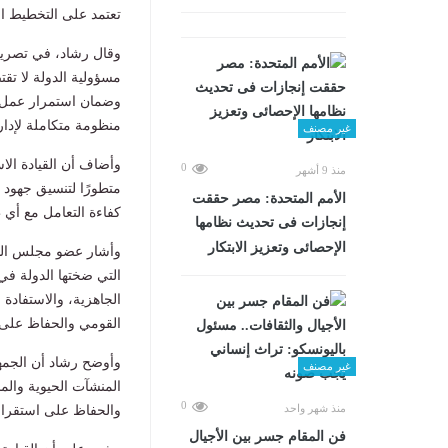
تعتمد على التخطيط ال
وقال رشاد، في تصريح
مسؤولية الدولة لا تق
وضمان استمرار عمل 
منظومة متكاملة لإدار
غير مصنف
وأضاف أن القيادة الاس
0
منذ 9 أشهر
متطورًا لتنسيق جهود 
الأمم المتحدة: مصر حققت
كفاءة التعامل مع أي 
إنجازات فى تحديث نظامها
الإحصائى وتعزيز الابتكار
وأشار عضو مجلس الش
التي ضختها الدولة في 
الجاهزية، والاستفادة
القومي والحفاظ على 
وأوضح رشاد أن الجمهو
غير مصنف
المنشآت الحيوية والم
0
منذ شهر واحد
والحفاظ على استقراره
فن المقام جسر بين الأجيال