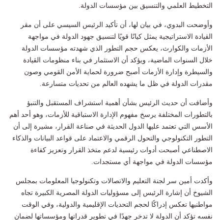
التخطيط العلمي والتنسيق بين مؤسسات الدولة.
وأوضحت البدوي، في بيان لها، أن تأكيد الرئيس السيسي على أن مقر
القيادة الاستراتيجية يمثل كيانًا قويًا لتنسيق جهود الدولة في مواجهة
الأزمات والكوارث، يعكس حجم التطور الذي شهدته مؤسسات الدولة
خلال السنوات الماضية، ويؤكد أن الاستثمار في بناء منظومات القيادة
والسيطرة وإدارة الأزمات أصبح ضرورة لحماية الأمن القومي وصون
مقدرات الدولة في ظل ما يشهده العالم من تحديات متسارعة.
وأضافت أن حديث الرئيس بشأن أهمية استشراف المستقبل والتنبؤ
بالتطورات المختلفة يرسخ مفهوم الإدارة الاستباقية للأزمات، وهو أحد أهم
الأسس التي تعتمد عليها الدول الحديثة في صناعة القرار، مشيرة إلى أن
التطور التكنولوجي والتحول الرقمي والاعتماد على قواعد البيانات والذكاء
الاصطناعي أصبحت أدوات رئيسية لدعم متخذ القرار وتعزيز كفاءة
مؤسسات الدولة في مواجهة أي مستجدات.
وأكدت أمين سر لجنة التعليم والاتصالات وتكنولوجيا المعلومات بمجلس
الشيوخ أن إشارة الرئيس إلى مسؤوليات الدولة المصرية الكبيرة تجاه
مواطنيها تعكس إدراكًا لحجم التحديات الإقليمية والدولية، وفي الوقت
نفسه تؤكد أن الدولة لا تدخر جهدًا في تطوير قدراتها ومؤسساتها لضمان