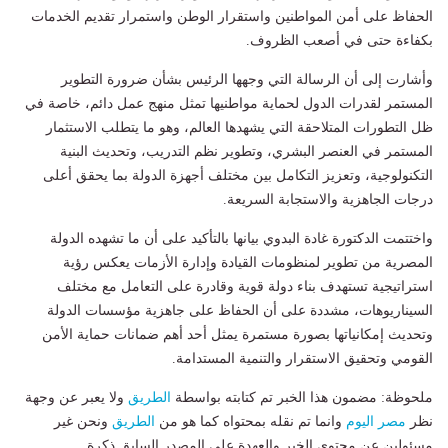
الحفاظ على أمن المواطنين واستقرار الوطن واستمرار تقديم الخدمات
بكفاءة حتى في أصعب الظروف.
وأشارت إلى أن الرسالة التي وجهها الرئيس بشأن ضرورة التطوير
المستمر لقدرات الدول لحماية مواطنيها تمثل منهج عمل دائم، خاصة في
ظل التطورات المتلاحقة التي يشهدها العالم، وهو ما يتطلب الاستثمار
المستمر في العنصر البشري، وتطوير نظم التدريب، وتحديث البنية
التكنولوجية، وتعزيز التكامل بين مختلف أجهزة الدولة بما يحقق أعلى
درجات الجاهزية والاستجابة السريعة.
واختتمت الدكتورة غادة البدوي بيانها بالتأكيد على أن ما تشهده الدولة
المصرية من تطوير لمنظومات القيادة وإدارة الأزمات يعكس رؤية
استراتيجية تستهدف بناء دولة قوية وقادرة على التعامل مع مختلف
السيناريوهات، مشددة على أن الحفاظ على جاهزية مؤسسات الدولة
وتحديث إمكانياتها بصورة مستمرة يمثل أحد أهم ضمانات حماية الأمن
القومي وتحقيق الاستقرار والتنمية المستدامة.
ملحوظة: مضمون هذا الخبر تم كتابته بواسطة
الطريق
ولا يعبر عن وجهة
نظر
مصر اليوم
وانما تم نقله بمحتواه كما هو من
الطريق
ونحن غير
مسئولين عن محتوى الخبر والعهدة علي المصدر السابق ذكرة.