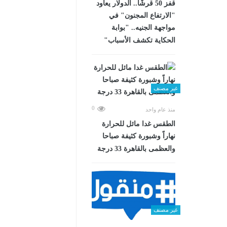
قفز 50 قرشًا.. الدولار يعاود
"الارتفاع المجنون" في
مواجهة الجنيه.. "بوابة
الحكاية تكشف الأسباب"
غير مصنف
0
منذ عام واحد
الطقس غدا مائل للحرارة
نهاراً وشبورة كثيفة صباحا
والعظمى بالقاهرة 33 درجة
غير مصنف