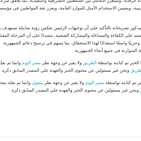
 الرقابة، وسيعزز التكامل بين السلطتين التشريعية والتنفيذية، بما يحقق سرعة
مية، ويضمن الاستخدام الأمثل للموارد العامة، ويعزز ثقة المواطنين في مؤس
مدكور تصريحاته بالتأكيد على أن توجيهات الرئيس تعكس رؤية شاملة تستهدف بن
تمد على الكفاءة والمساءلة والمشاركة الشعبية، مشددًا على أن المرحلة المقبل
وحزبيًا واسعًا استعدادًا لهذا الاستحقاق، بما يسهم في ترسيخ دعائم الجمهورية
ة المتوازنة في جميع أنحاء الجمهورية.
لخبر تم كتابته بواسطة
الطريق
ولا يعبر عن وجهة نظر
مصر اليوم
وانما تم نقل
طريق
ونحن غير مسئولين عن محتوى الخبر والعهدة علي المصدر السابق ذكرة.
بر تم كتابته بواسطة
مصر اليوم
ولا يعبر عن وجهة نظر
منقول
وانما تم نقله بمحت
ونحن غير مسئولين عن محتوى الخبر والعهدة علي المصدر السابق ذكرة.