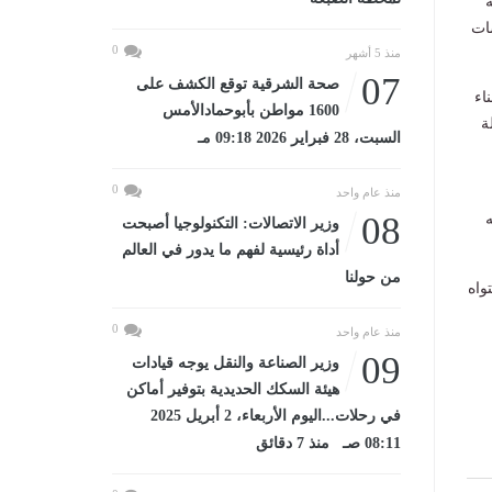
سات
0
منذ 5 أشهر
07
صحة الشرقية توقع الكشف على
اء
1600 مواطن بأبوحمادالأمس
ة
السبت، 28 فبراير 2026 09:18 مـ
0
منذ عام واحد
08
ه
وزير الاتصالات: التكنولوجيا أصبحت
أداة رئيسية لفهم ما يدور في العالم
من حولنا
واه
0
منذ عام واحد
09
وزير الصناعة والنقل يوجه قيادات
هيئة السكك الحديدية بتوفير أماكن
في رحلات...اليوم الأربعاء، 2 أبريل 2025
08:11 صـ منذ 7 دقائق