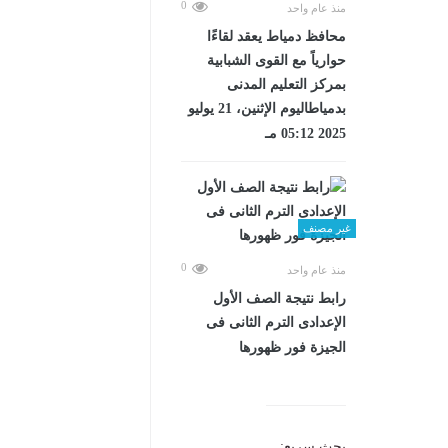
0
منذ عام واحد
محافظ دمياط يعقد لقاءًا
حوارياً مع القوى الشبابية
بمركز التعليم المدنى
بدمياطاليوم الإثنين، 21 يوليو
2025 05:12 مـ
غير مصنف
0
منذ عام واحد
رابط نتيجة الصف الأول
الإعدادى الترم الثانى فى
الجيزة فور ظهورها
بحث سريع: