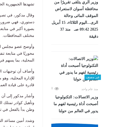
وزير الري يتلقى تقريرًا من
تشهدها الجمهورية الجد
محافظة أسوان لاستعراض
وقال مدكور، في تصريح
الموقف المائى وحالة
دستوري، فهي ضرورة وط
الرى...اليوم الثلاثاء، 15 أبريل
بصورة أكبر في متابعة
2025 09:42 صـ منذ 37
مختلف المحافظات.
دقيقة
وأوضح عضو مجلس الشيو
محوريًا في متابعة تن
المحلية، بما يسهم ف
وأضاف أن توجيهات ال
غير مصنف
للإدارة المحلية، وهو 
قادرة على قيادة العم
0
منذ عام واحد
وأشار مدكور إلى أن ا
وزير الاتصالات: التكنولوجيا
وتأهيل كوادر تمتلك ا
أصبحت أداة رئيسية لفهم ما
وطن بدأ بالفعل في تن
يدور في العالم من حولنا
وشدد أمين مساعد ال