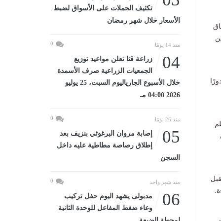
تكثيف الحملات على الأسواق لضبط
الأسعار خلال شهر رمضان
اق
ن
0
منذ 14 يومًا
04
زراعة قنا تعلن مواعيد توزيع
الجمعيات الزراعية صرف الأسمدة
رًا
خلال الأسبوع الجارياليوم السبت، 25 يوليو
2026 04:00 مـ
0
منذ 26 يومًا
ظم
05
إصابة مروان البرغوثي بنزيف بعد
إطلاق رصاصة مطاطية عليه داخل
السجن
قبل
0
منذ شهر واحد
ة.
06
مدبولى يشهد اليوم حفل تركيب
وعاء ضغط المفاعل للوحدة الثانية
لمحطة الضبعة