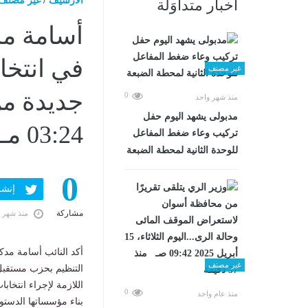
الارشيف
/
غير مصنف
أخبار متداوَلة
أسامة مد
في انتخا
غير مصنف
0
منذ شهر واحد
مدبولى يشهد اليوم حفل
03:24 مـ
تركيب وعاء ضغط المفاعل
للوحدة الثانية لمحطة الضبعة
0
إنشر ف
مشاركة
منذ شهر 
أكد النائب أسامة مدك
غير مصنف
التنظيم بحزب مستقبل
اللازمة لإجراء انتخ
0
منذ عام واحد
بناء مؤسساتها الدستو