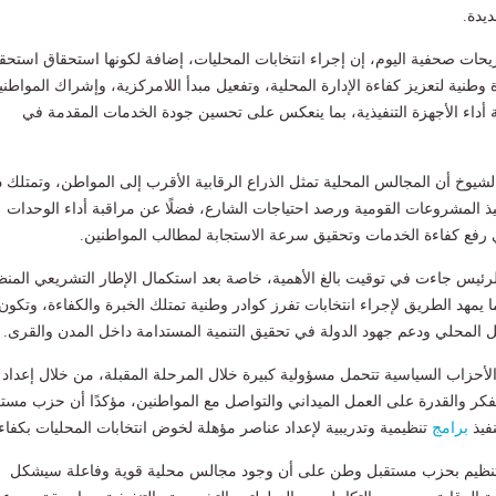
يدة.
ات صحفية اليوم، إن إجراء انتخابات المحليات، إضافة لكونها استحقاق استحق
نية لتعزيز كفاءة الإدارة المحلية، وتفعيل مبدأ اللامركزية، وإشراك المواطني
 أداء الأجهزة التنفيذية، بما ينعكس على تحسين جودة الخدمات المقدمة في
خ أن المجالس المحلية تمثل الذراع الرقابية الأقرب إلى المواطن، وتمتلك دو
فيذ المشروعات القومية ورصد احتياجات الشارع، فضلًا عن مراقبة أداء الوحدات
ي رفع كفاءة الخدمات وتحقيق سرعة الاستجابة لمطالب المواطنين.
رئيس جاءت في توقيت بالغ الأهمية، خاصة بعد استكمال الإطار التشريعي المن
ما يمهد الطريق لإجراء انتخابات تفرز كوادر وطنية تمتلك الخبرة والكفاءة، وتكون
ل المحلي ودعم جهود الدولة في تحقيق التنمية المستدامة داخل المدن والقرى.
لأحزاب السياسية تتحمل مسؤولية كبيرة خلال المرحلة المقبلة، من خلال إعداد
لفكر والقدرة على العمل الميداني والتواصل مع المواطنين، مؤكدًا أن حزب مست
فيذ
برامج
تنظيمية وتدريبية لإعداد عناصر مؤهلة لخوض انتخابات المحليات بكفاء
تنظيم بحزب مستقبل وطن على أن وجود مجالس محلية قوية وفاعلة سيشكل