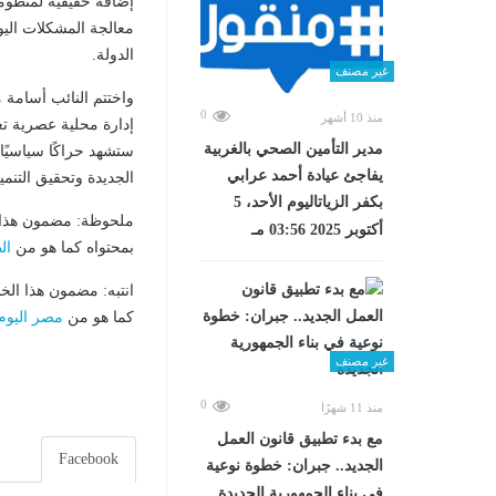
إضافة حقيقية لمنظومة
معالجة المشكلات اليو
الدولة.
غير مصنف
واختتم النائب أسامة 
0
منذ 10 أشهر
إدارة محلية عصرية تع
مدير التأمين الصحي بالغربية
ستشهد حراكًا سياسيًا 
يفاجئ عيادة أحمد عرابي
الجديدة وتحقيق التنمي
بكفر الزياتاليوم الأحد، 5
ملحوظة: مضمون هذا ا
أكتوبر 2025 03:56 مـ
بمحتواه كما هو من
ال
انتبه: مضمون هذا الخ
كما هو من
مصر اليوم
غير مصنف
0
منذ 11 شهرًا
مع بدء تطبيق قانون العمل
Facebook
الجديد.. جبران: خطوة نوعية
في بناء الجمهورية الجديدة