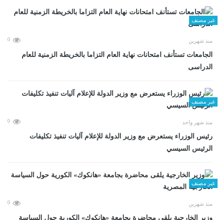
غير مصنف
0
منذ شهرين
الجامعات تستأنف امتحانات نهاية العام التزاما بالخريطة الزمنية للعام
الدراسى
غير مصنف
0
منذ شهر واحد
رئيس الوزراء يستعرض مع وزير الدولة للإعلام آليات تنفيذ تكليفات
الرئيس السيسي
غير مصنف
0
منذ شهرين
وزير الخارجية يلقى محاضرة بجامعة «هانكوك» الكورية حول السياسة