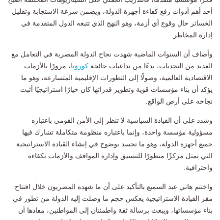
أحد أهم أدوات رفع كفاءة أجهزة الدولة، ويضمن سرعة الاستجابة وتقليل
الخسائر حال وقوع أي أزمة، وهو النهج الذي تتبعه الدول المتقدمة في
إدارة المخاطر.
وأضاف أن السنوات الماضية شهدت نجاح الدولة المصرية في التعامل مع
العديد من التحديات، بدءًا من تداعيات جائحة
كورونا
، مرورًا بالأزمات
الاقتصادية العالمية، وصولًا إلى التطورات الإقليمية المتسارعة، وهو ما
يؤكد أن بناء مؤسسات قوية وتطوير قدراتها كان خيارًا استراتيجيًا أثبت
نجاحه على أرض الواقع.
وشدد على أن القيادة السياسية لا تنظر إلى الأمن القومي باعتباره
مسؤولية مؤسسة واحدة، وإنما باعتباره منظومة متكاملة تشارك فيها
جميع أجهزة الدولة، وهو ما تجسد بوضوح في إنشاء القيادة الاستراتيجية
التي تمثل مركزًا متطورًا للتنسيق وإدارة المواقف والأزمات بكفاءة
واحترافية.
واختتم هاني عبد السميع بالتأكيد على أن ما شهده المصريون خلال افتتاح
مقر القيادة الاستراتيجية يعكس حجم ما وصلت إليه الدولة من تطور في
بناء مؤسساتها، ويبعث برسالة ثقة واطمئنان إلى المواطنين، مفادها أن