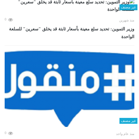
غير مصنف
0
منذ شهرين
وزير التموين: تحديد سلع معينة بأسعار ثابتة قد يخلق "سعرين" للسلعة
الواحدة
غير مصنف
0
منذ عام واحد