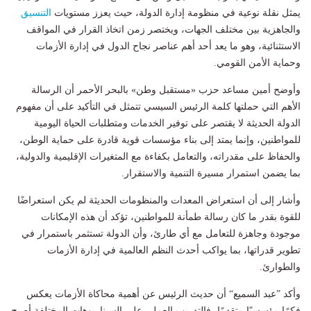
يمثل نقلة نوعية في منظومة إدارة الدولة، حيث يعزز مستويات
التنسيق
والجاهزية بين مختلف الجهات، ويختصر زمن اتخاذ القرار في المواقف
الاستثنائية، وهو ما يعد أحد أهم عناصر نجاح الدول في إدارة الأزمات
وحماية الأمن القومي.
وأوضح أمين مساعد حزب «مستقبل وطن» بالبحر الأحمر أن الرسالة
الأهم التي حملتها كلمة الرئيس السيسي تتمثل في التأكيد على أن مفهوم
الدولة الحديثة لا يقتصر على توفير الخدمات ومتطلبات الحياة اليومية
للمواطنين، وإنما يمتد إلى بناء مؤسسات قوية قادرة على حماية الوطن،
والحفاظ على مقدراته، والتعامل بكفاءة مع المتغيرات الإقليمية والدولية،
بما يضمن استمرار مسيرة التنمية والاستقرار.
وأشار إلى أن استعراض المعدات والمنظومات الحديثة لم يكن استعراضًا
للقوة بقدر ما كان رسالة طمأنة للمواطنين، تؤكد أن هذه الإمكانات
موجودة وجاهزة للتعامل مع أي طارئ، وأن الدولة تستثمر باستمرار في
تطوير قدراتها، بما يواكب أحدث النظم العالمية في إدارة الأزمات
والطوارئ.
وأكد ”عبد السميع“ أن حديث الرئيس عن أهمية محاكاة الأزمات يعكس
فكرًا مؤسسيًا متقدمًا، فالتدريب العملي على السيناريوهات المختلفة أصبح