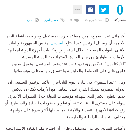
0
مشاركة
منذ شهر واحد
0
مصر اليوم
تبليغ
أكد هاني عبد السميع، أمين مساعد حزب «مستقبل وطن» بمحافظة البحر
الأحمر، أن رسائل الرئيس عبد الفتاح
السيسي
، رئيس الجمهورية والقائد
الأعلى للقوات المسلحة، خلال استعراض إمكانيات أجهزة الدولة لمجابهة
الأزمات والطوارئ من مقر القيادة الاستراتيجية للدولة المصرية
”الأوكتاجون“، تعكس رؤية دولة حديثة تستعد للمستقبل، وتعمل بمنهج
علمي قائم على التخطيط والجاهزية والتنسيق بين مختلف مؤسساتها.
وقال ”عبد السميع“، في بيان، اليوم الثلاثاء، إن تأكيد الرئيس السيسي أن
الدولة المصرية تمتلك القدرة على التعامل مع الأزمات بكفاءة، يعكس
حجم التطور الكبير الذي شهدته مؤسسات الدولة خلال السنوات الأخيرة،
سواء على مستوى البنية التحتية، أو تطوير منظومات القيادة والسيطرة، أو
رفع كفاءة الأجهزة التنفيذية والأمنية، بما يجعلها أكثر قدرة على مواجهة
مختلف التحديات الداخلية والخارجية.
وأضاف القيادي بحزب «مستقبل وطن» أن افتتاح مقر القيادة الاستراتيجية